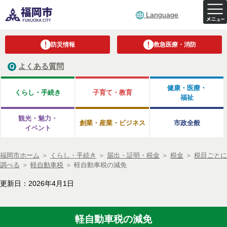
Language
防災情報
救急医療・消防
よくある質問
健康・医療・
くらし・手続き
子育て・教育
福祉
観光・魅力・
創業・産業・ビジネス
市政全般
イベント
福岡市ホーム
＞
くらし・手続き
＞
届出・証明・税金
＞
税金
＞
税目ごとに
調べる
＞
軽自動車税
＞
軽自動車税の減免
更新日：2026年4月1日
軽自動車税の減免