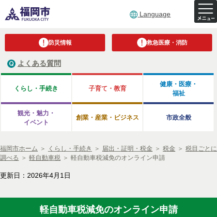
Language
防災情報
救急医療・消防
よくある質問
健康・医療・
くらし・手続き
子育て・教育
福祉
観光・魅力・
創業・産業・ビジネス
市政全般
イベント
福岡市ホーム
＞
くらし・手続き
＞
届出・証明・税金
＞
税金
＞
税目ごとに
調べる
＞
軽自動車税
＞
軽自動車税減免のオンライン申請
更新日：2026年4月1日
軽自動車税減免のオンライン申請