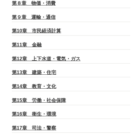
第８章 物価・消費
第９章 運輸・通信
第10章 市民経済計算
第11章 金融
第12章 上下水道・電気・ガス
第13章 建築・住宅
第14章 教育・文化
第15章 労働・社会保障
第16章 衛生・環境
第17章 司法・警察