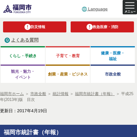
Language
防災情報
救急医療・消防
よくある質問
健康・医療・
くらし・手続き
子育て・教育
福祉
観光・魅力・
創業・産業・ビジネス
市政全般
イベント
福岡市ホーム
＞
市政全般
＞
統計情報
＞
福岡市統計書（年報）
＞
平成25
年(2013年)版 目次
更新日：2017年4月19日
福岡市統計書（年報）