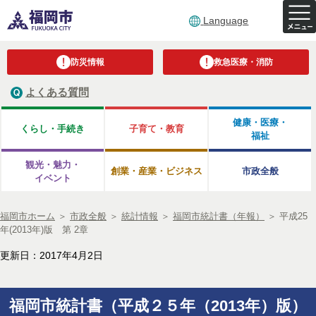
Language
防災情報
救急医療・消防
よくある質問
健康・医療・
くらし・手続き
子育て・教育
福祉
観光・魅力・
創業・産業・ビジネス
市政全般
イベント
福岡市ホーム
＞
市政全般
＞
統計情報
＞
福岡市統計書（年報）
＞
平成25
年(2013年)版 第 2章
更新日：2017年4月2日
福岡市統計書（平成２５年（2013年）版）