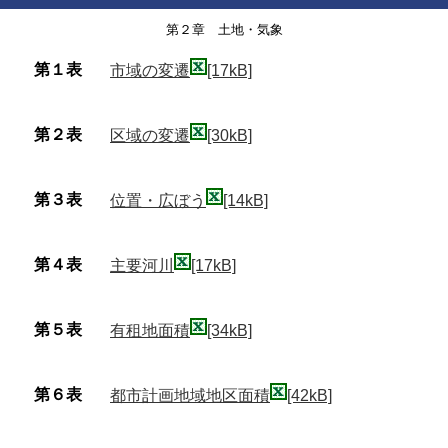
第２章 土地・気象
第１表
市域の変遷
[17kB]
第２表
区域の変遷
[30kB]
第３表
位置・広ぼう
[14kB]
第４表
主要河川
[17kB]
第５表
有租地面積
[34kB]
第６表
都市計画地域地区面積
[42kB]