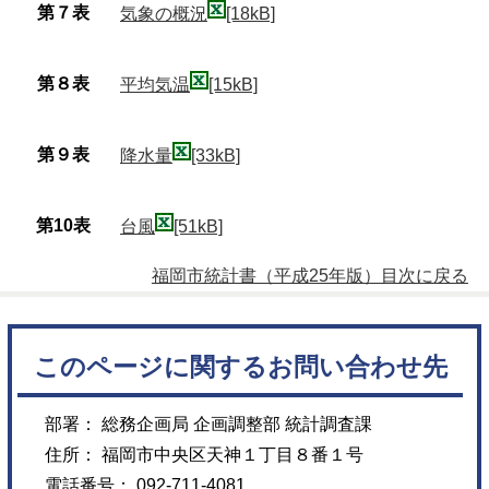
第７表
気象の概況
[18kB]
第８表
平均気温
[15kB]
第９表
降水量
[33kB]
第10表
台風
[51kB]
福岡市統計書（平成25年版）目次に戻る
このページに関するお問い合わせ先
部署： 総務企画局 企画調整部 統計調査課
住所： 福岡市中央区天神１丁目８番１号
電話番号： 092-711-4081