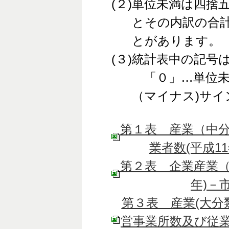
(２)
単位未満は四捨
とその内訳の合
とがあります。
(３)
統計表中の記号
「０」…単位未
（マイナス)サ
第１表 産業（中分
業者数(平成11
第２表 企業産業（
年)－市
第３表 産業(大分類
営事業所数及び従業