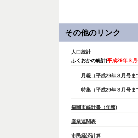
その他のリンク
人口統計
ふくおかの統計(
平成29年３
月報（平成29年３月号ま
特集（平成29年３月号ま
福岡市統計書（年報)
産業連関表
市民経済計算