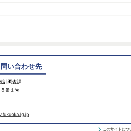
お問い合わせ先
 統計調査課
目８番１号
fukuoka.lg.jp
このサイトにつ