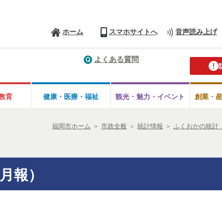
ホーム
スマホサイトへ
音声読み上げ
よくある質問
教育
健康・医療・
福祉
観光・魅力・
イベント
創業・
福岡市ホーム
＞
市政全般
＞
統計情報
＞
ふくおかの統計
月報）