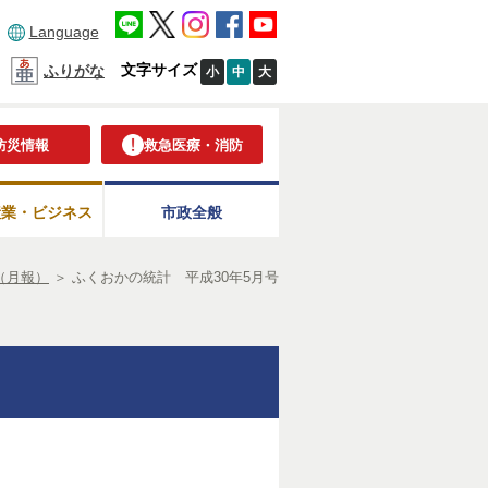
Language
文字サイズ
ふりがな
小
中
大
防災情報
救急医療・消防
産業・ビジネス
市政全般
（月報）
＞
ふくおかの統計 平成30年5月号