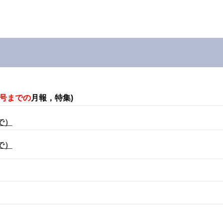
月号までの
月報，特集)
で）
で）