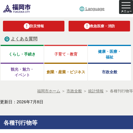
Language
防災情報
救急医療・消防
よくある質問
健康・医療・
くらし・手続き
子育て・教育
福祉
観光・魅力・
創業・産業・ビジネス
市政全般
イベント
福岡市ホーム
＞
市政全般
＞
統計情報
＞
各種刊行物等
更新日：2026年7月8日
各種刊行物等