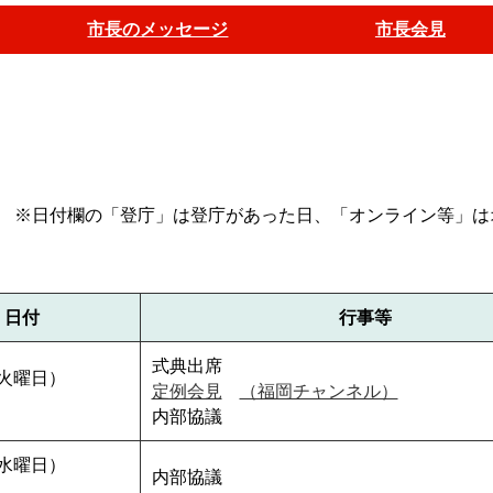
市長のメッセージ
市長会見
※日付欄の「登庁」は登庁があった日、「オンライン等」は
日付
行事等
式典出席
火曜日）
定例会見
（福岡チャンネル）
内部協議
水曜日）
内部協議