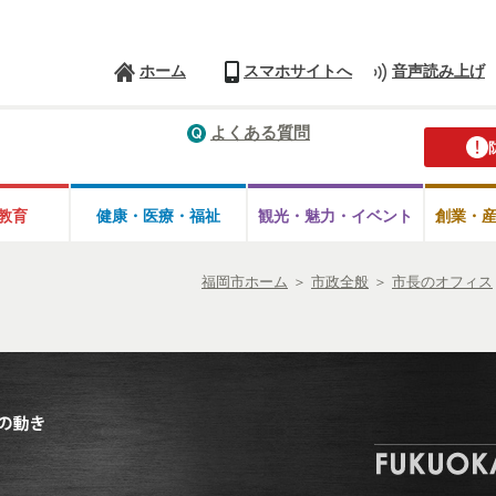
ホーム
スマホサイトへ
音声読み上げ
よくある質問
教育
健康・医療・
福祉
観光・魅力・
イベント
創業・
福岡市ホーム
＞
市政全般
＞
市長のオフィス