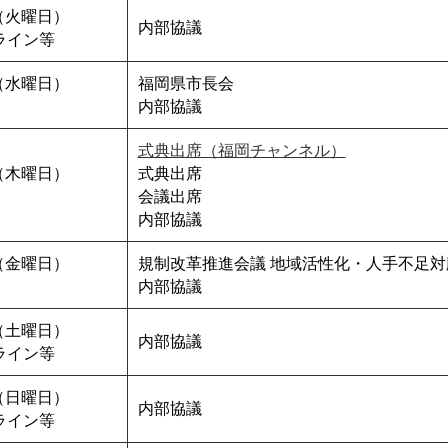
（火曜日）
内部協議
ライン等
（水曜日）
福岡県市長会
内部協議
式典出席（福岡チャンネル）
（木曜日）
式典出席
会議出席
内部協議
（金曜日）
規制改革推進会議 地域活性化・人手不足対
内部協議
（土曜日）
内部協議
ライン等
（日曜日）
内部協議
ライン等