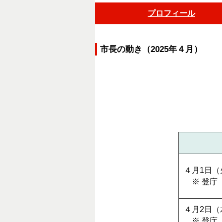
プロフィール
市長の動き（2025年４月）
４月1日（
※ 登庁
４月2日（
※ 登庁