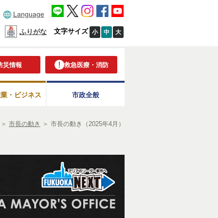
Language
文字サイズ
ふりがな
小
中
大
防災情報
救急医療・消防
産業・ビジネス
市政全般
＞
市長の動き
＞
市長の動き（2025年4月）