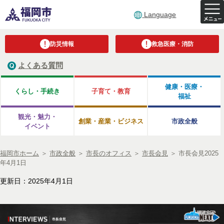
Language
防災情報
救急医療・消防
よくある質問
健康・医療・
くらし・手続き
子育て・教育
福祉
観光・魅力・
創業・産業・ビジネス
市政全般
イベント
福岡市ホーム
＞
市政全般
＞
市長のオフィス
＞
市長会見
＞
市長会見2025
年4月1日
更新日：2025年4月1日