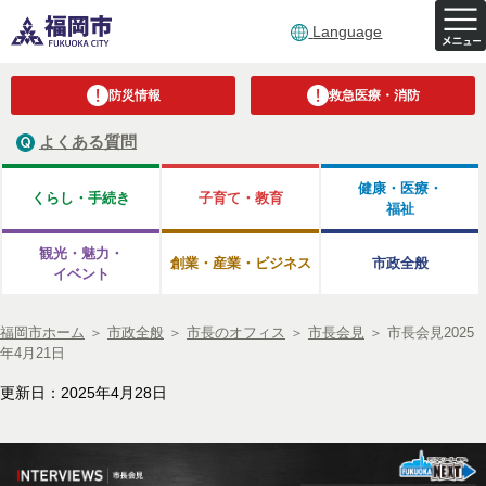
Language
防災情報
救急医療・消防
よくある質問
健康・医療・
くらし・手続き
子育て・教育
福祉
観光・魅力・
創業・産業・ビジネス
市政全般
イベント
福岡市ホーム
＞
市政全般
＞
市長のオフィス
＞
市長会見
＞
市長会見2025
年4月21日
更新日：2025年4月28日