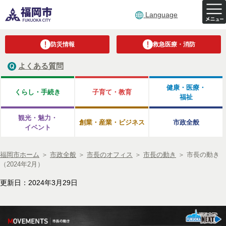
Language
防災情報
救急医療・消防
よくある質問
健康・医療・
くらし・手続き
子育て・教育
福祉
観光・魅力・
創業・産業・ビジネス
市政全般
イベント
福岡市ホーム
＞
市政全般
＞
市長のオフィス
＞
市長の動き
＞
市長の動き
（2024年2月）
更新日：2024年3月29日