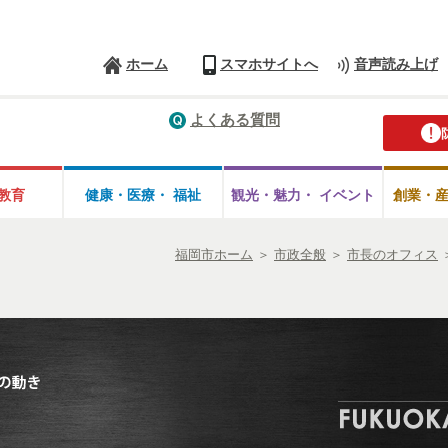
ホーム
スマホサイトへ
音声読み上げ
よくある質問
教育
健康・医療・
福祉
観光・魅力・
イベント
創業・
福岡市ホーム
＞
市政全般
＞
市長のオフィス