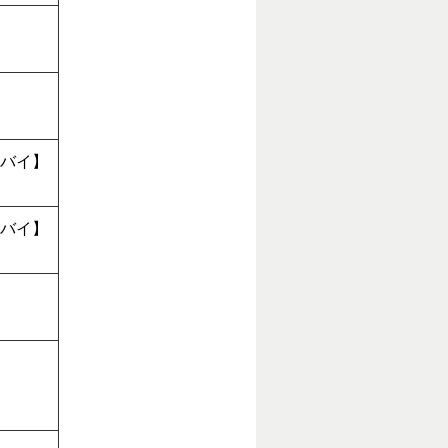
バイ】
バイ】