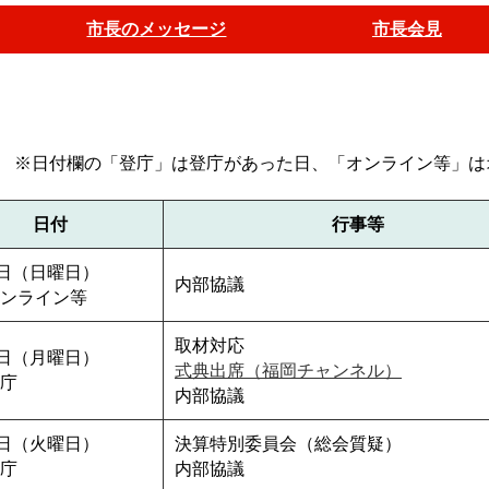
市長のメッセージ
市長会見
※日付欄の「登庁」は登庁があった日、「オンライン等」は
日付
行事等
1日（日曜日）
内部協議
ンライン等
取材対応
2日（月曜日）
式典出席（福岡チャンネル）
庁
内部協議
3日（火曜日）
決算特別委員会（総会質疑）
庁
内部協議