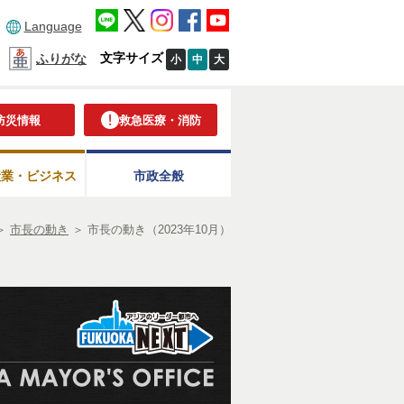
Language
文字サイズ
ふりがな
小
中
大
防災情報
救急医療・消防
産業・ビジネス
市政全般
＞
市長の動き
＞
市長の動き（2023年10月）