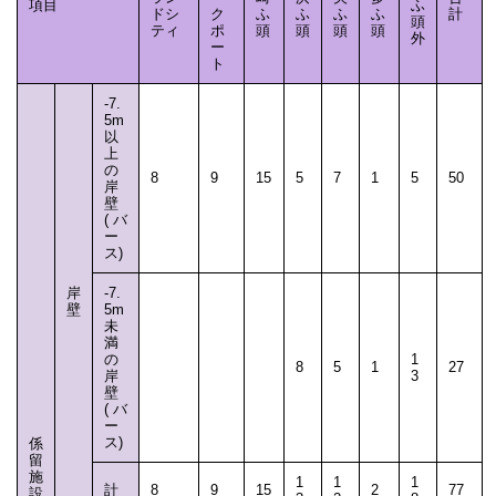
項目
ふ
ドシ
ク
ふ
ふ
ふ
ふ
計
頭
ティ
ポ
頭
頭
頭
頭
外
ー
ト
-7.
5m
以
上
の
8
9
15
5
7
1
5
50
岸
壁
(バ
ー
ス)
岸
-7.
壁
5m
未
満
の
1
8
5
1
27
岸
3
壁
(バ
ー
ス)
係
留
施
1
1
1
計
8
9
15
2
77
設