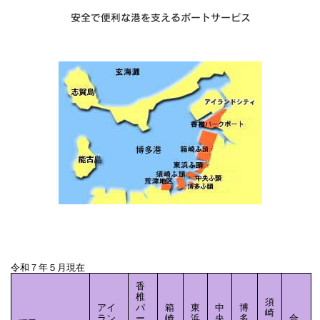
令和７年５月現在
香
椎
須
アイ
パ
箱
東
中
博
崎
ラン
ー
崎
浜
央
多
合