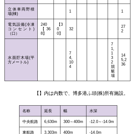
立体車両野積
1
1
場(棟)
電気設備(冷凍
240
【3
27
コンセント)
【36
0
32
2
（口）
8】
0】
7
1,
7
1
14
水面貯木場(平
4,
3
5,2
方メートル)
10
2
36
4
競
艇
場
【】内は内数で、博多港ふ頭(株)所有施設。
名称
延長
幅
水深
中央航路
6,630m
300～400m
-12.0～-14.0m
東航路
3,303m
400m
-14.0m