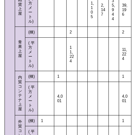
3
方
1,
貨
2,
5,
39,
メ
1
上
14
9
19
ー
0
屋
7
4
6
ト
5
4
ル)
(棟)
2
2
青
(平
果
方
1
11,
上
メ
1,
22
屋
ー
22
4
ト
4
ル)
(棟)
1
1
内
貿
コ
(平
ン
方
テ
メ
4,0
4,0
ナ
ー
01
01
上
ト
屋
ル)
(棟)
1
1
外
貿
コ
(平