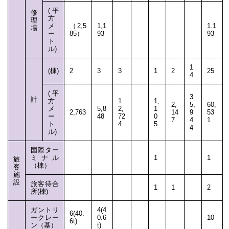
(平
修
方
理
メ
（2,5
1,1
1.1
場
ー
85）
93
93
ト
ル)
1
(棟)
2
3
3
1
2
25
4
(平
3
計
方
1
1,
2,
5,
60,
メ
5,8
2,
1
2,763
14
9
53
ー
48
72
0
7
4
1
ト
4
5
4
ル)
国際ター
ミナル
1
1
旅
（棟）
客
施
設
旅客待合
1
1
2
所(楝)
ガントリ
4(4
6(40.
ークレー
0.6
10
6t)
ン（基）
t)