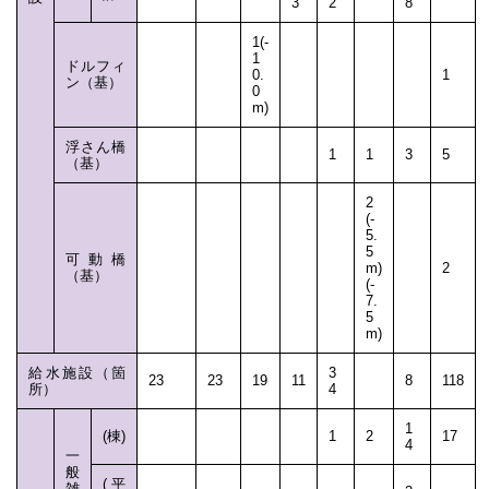
3
2
8
1(-
1
ドルフィ
0.
1
ン（基）
0
m)
浮さん橋
1
1
3
5
（基）
2
(-
5.
5
可動橋
m)
2
（基）
(-
7.
5
m)
給水施設（箇
3
23
23
19
11
8
118
所）
4
1
(棟)
1
2
17
4
一
般
(平
雑