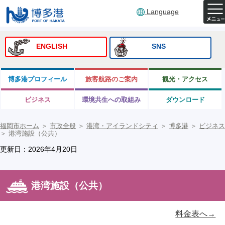
Language
ENGLISH
SNS
博多港プロフィール
旅客航路のご案内
観光・アクセス
ビジネス
環境共生への取組み
ダウンロード
福岡市ホーム
＞
市政全般
＞
港湾・アイランドシティ
＞
博多港
＞
ビジネス
＞
港湾施設（公共）
更新日：2026年4月20日
港湾施設（公共）
料金表へ→