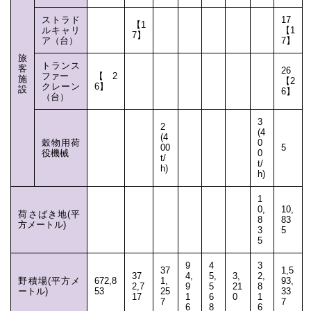
ストラド
17
【1
ルキャリ
【1
7】
ア（台）
7】
旅
トランス
客
26
ファー
【2
施
【2
クレーン
6】
設
6】
（台）
3
2
(4
(4
穀物用荷
0
00
5
役機械
0
t/
t/
h)
h)
1
0,
10,
荷さばき地(平
8
83
方メートル)
3
5
5
9
4
3
37
1,5
37
4,
5,
3,
2,
野積場(平方メ
672,8
1,
93,
2,7
9
5
21
8
ートル)
53
25
33
17
1
6
0
1
7
7
6
8
6