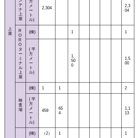
ン
方
テ
メ
2,3
2,304
ナ
ー
04
上
ト
屋
ル)
上
R
(棟)
1
1
屋
O
R
O
タ
(平
ー
方
1,
ミ
メ
1,5
50
ナ
ー
00
0
ル
ト
上
ル)
屋
(棟)
1
1
2
(平
検
方
査
メ
65
1,1
場
459
ー
4
13
ト
ル)
(棟)
（2）
1
1