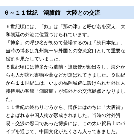
６～１１世紀 鴻臚館 大陸との交流
６世紀頃には、「奴」は「那の津」と呼び名を変え、大
和朝廷の外港に位置づけられています。
「博多」の呼び名が初めて登場するのは「続日本紀」。
当時の博多は九州統一や外国との交流窓口として重要な
役割を果たしていました。
８世紀頃には博多から遣隋・遣唐使が船出をし、海外か
らも人が訪れ書物や薬などが運ばれてきました。９世紀
から１１世紀には、いまの福岡城跡に設けられた外国人
接待用の客館「鴻臚館」が海外との交流拠点となりまし
た。
１１世紀の終わりごろから、博多にはのちに「大唐街」
とよばれる中国人街が形成されました。当時の対外貿
易・交渉の窓口であった博多には、この太い貿易上のパ
イプを通じて、中国文化がたくさん入ってきました。