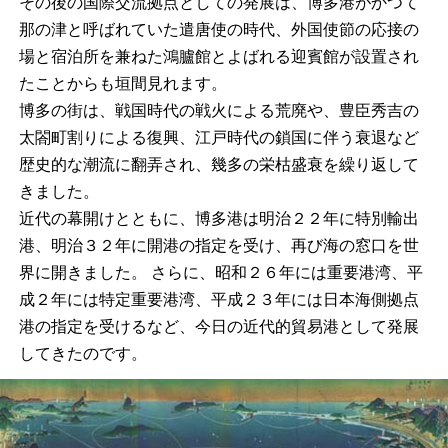
その後の国際交流拠点としての発展は、博多港がかつて
那の津と呼ばれていた遣唐使の時代、外国使節の応接の
場と宿泊所を兼ねた鴻臚館とよばれる迎賓館が設置され
たことからも垣間見れます。
博多の街は、戦国時代の戦火による荒廃や、豊臣秀吉の
太閤町割りによる復興、江戸時代の鎖国に伴う衰退など
歴史的な潮流に翻弄され、幾多の栄枯盛衰を繰り返して
きました。
近代の幕開けとともに、博多港は明治２２年に特別輸出
港、明治３２年に開港の指定を受け、再び海の窓口を世
界に開きました。 さらに、昭和２６年には重要港湾、平
成２年には特定重要港湾、平成２３年には日本海側拠点
港の指定を受けるなど、今日の近代的貿易港として発展
してきたのです。