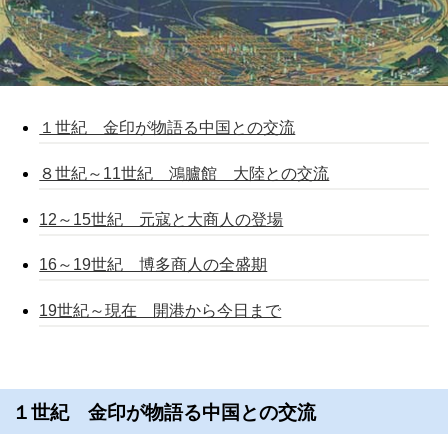
１世紀 金印が物語る中国との交流
８世紀～11世紀 鴻臚館 大陸との交流
12～15世紀 元寇と大商人の登場
16～19世紀 博多商人の全盛期
19世紀～現在 開港から今日まで
１世紀 金印が物語る中国との交流