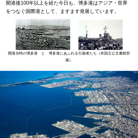
開港後100年以上を経た今日も、博多港はアジア・世界
をつなぐ国際港として、ますます発展しています。
開港当時の博多港 と 博多港にあふれる引揚者たち（米国立公文書館所
蔵）