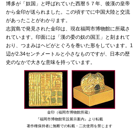
博多が「奴国」と呼ばれていた西暦５７年、後漢の皇帝
から金印が送られました。この頃すでに中国大陸と交流
があったことがわかります。
志賀島で発見された金印は、現在福岡市博物館に所蔵さ
れています。印面には「漢の委の奴の国王」と刻まれて
おり、つまみはヘビがとぐろを巻いた形をしています。1
辺が2.34センチメートルと小さなものですが、日本の歴
史のなかで大きな意味を持っています。
金印（福岡市博物館所蔵）
『福岡市博物館常設展示案内』より転載
著作権保持者に無断での転載・二次使用を禁じます