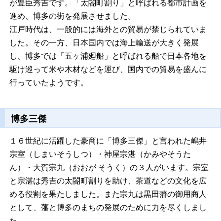
が豊臣秀吉です。「太閤町割り」と呼ばれる都市計画を
進め、博多の街を発展させました。
江戸時代は、一般的には海外との貿易が禁じられていま
した。その一方、日本国内では海上輸送が大きく発展
し、博多では「五ヶ浦廻船」と呼ばれる船で日本各地を
駆け巡って米や木材などを運び、国内での貿易を盛んに
行っていたようです。
博多三傑
１６世紀に活躍した豪商に「博多三傑」と言われた嶋井
宗室（しまいそうしつ）・神屋宗湛（かみやそうた
ん）・大賀宗九（おおが そうく）の３人がいます。宗室
と宗湛は秀吉の太閤町割りを助け、茶道などの文化を広
める役割を果たしました。また宗九は黒田藩の御用商人
として、藩と博多のまちの発展のために力を尽くしまし
た。