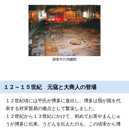
調査中の鴻臚館
１２～１５世紀 元寇と大商人の登場
１２世紀頃には平氏が博多に進出し、博多は我が国を代
表する対宋貿易の拠点として繁栄しました。
１２世紀から１３世紀にかけて、初めてお茶やまんじゅ
うが博多に伝来。うどんを伝えたのも、この頃宋から博