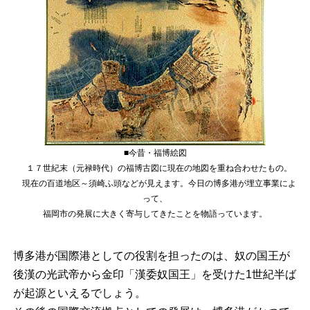
■今昔・福博絵図
１７世紀末（元禄時代）の福博古図に現在の地図を重ね合わせたもの。
現在の百道地区～須崎ふ頭などが見えます。今日の博多港が埋立事業によ
って、
福岡市の発展に大きく寄与してきたことを物語っています。
博多港が国際港としての役割を担ったのは、奴の国王が
後漢の光武帝から金印「漢委奴国王」を受けた1世紀半ば
が起源といえるでしょう。