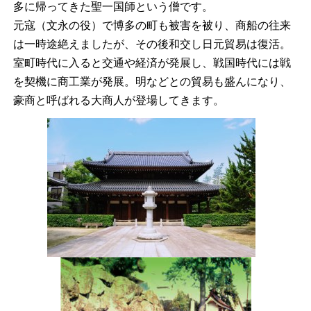
多に帰ってきた聖一国師という僧です。
元寇（文永の役）で博多の町も被害を被り、商船の往来
は一時途絶えましたが、その後和交し日元貿易は復活。
室町時代に入ると交通や経済が発展し、戦国時代には戦
を契機に商工業が発展。明などとの貿易も盛んになり、
豪商と呼ばれる大商人が登場してきます。