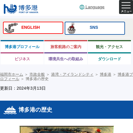
Language
ENGLISH
SNS
博多港プロフィール
旅客航路のご案内
観光・アクセス
ビジネス
環境共生への取組み
ダウンロード
福岡市ホーム
＞
市政全般
＞
港湾・アイランドシティ
＞
博多港
＞
博多港プ
ロフィール
＞
博多港の歴史
更新日：2024年3月13日
博多港の歴史