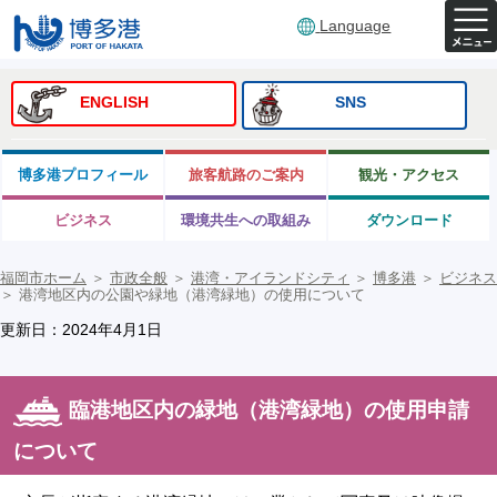
Language
ENGLISH
SNS
博多港プロフィール
旅客航路のご案内
観光・アクセス
ビジネス
環境共生への取組み
ダウンロード
福岡市ホーム
＞
市政全般
＞
港湾・アイランドシティ
＞
博多港
＞
ビジネス
＞
港湾地区内の公園や緑地（港湾緑地）の使用について
更新日：2024年4月1日
臨港地区内の緑地（港湾緑地）の使用申請
について