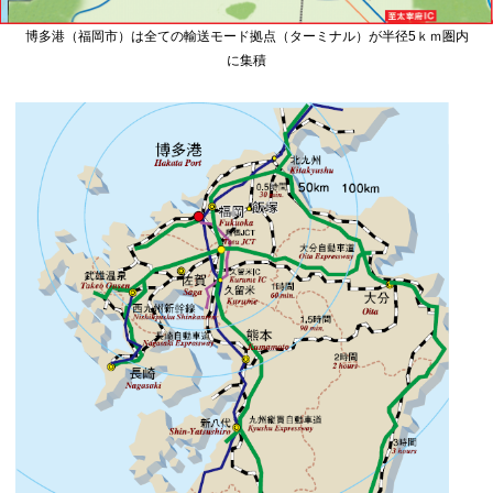
博多港（福岡市）は全ての輸送モード拠点（ターミナル）が半径5ｋｍ圏内
に集積