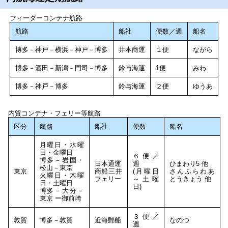
フィーダーコンテナ航路
航路
船社
便数／週
船名
博多－神戸－横浜－神戸－博多
井本商運
１便
ながら
博多－酒田－新潟－門司－博多
鈴与海運
1便
みわ
博多－神戸－博多
鈴与海運
２便
ゆうあ
内貿コンテナ・フェリー等航路
区分
航路
船社
便数
船名
月曜日・水曜
日・金曜日
６便／
博多－岩国・
日本通運
週
ひまわり5 他
松山－東京
東京
商船三井
(月曜日
さんふらわあ
火曜日・木曜
フェリー
～土曜
とうきょう 他
日・土曜日
日)
博多－大分－
東京 ー御前崎
３便／
敦賀
博多－敦賀
近海郵船
なのつ
週