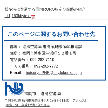
博多港に寄港する国内RORO船定期航路の紹介
（1,163kbyte）
このページに関するお問い合わせ先
部署： 港湾空港局 港湾振興部 物流推進課
住所： 福岡市博多区沖浜町１２番１号
電話番号： 092-282-7110
ＦＡＸ番号： 092-282-7772
E-mail：
butsuryu.PHB@city.fukuoka.lg.jp
福岡市 港湾空港局
〒812-8620 福岡市博多区沖浜町12番1号 [
地図・アクセス
]
[
組織一覧・各課お問い合わせ先
]