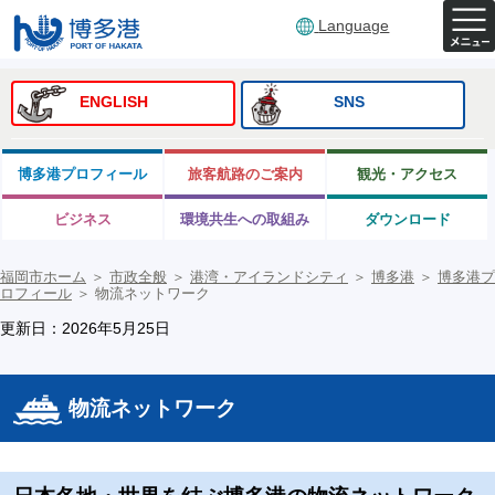
Language
ENGLISH
SNS
博多港プロフィール
旅客航路のご案内
観光・アクセス
ビジネス
環境共生への取組み
ダウンロード
福岡市ホーム
＞
市政全般
＞
港湾・アイランドシティ
＞
博多港
＞
博多港プ
ロフィール
＞
物流ネットワーク
更新日：2026年5月25日
物流ネットワーク