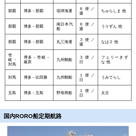
６便／
那覇
博多－那覇
琉球海運
ちゅらしま 他
週
南日本汽
６便／
那覇
博多－那覇
うりずん 他
船
週
３便／
那覇
博多－那覇
丸三海運
なは２ 他
週
壱
博多－壱岐－
３便／
フェリーきず
岐・
九州郵船
厳原
日
な 他
対馬
１便／
対馬
博多－比田勝
九州郵船
うみてらし
日
１便／
五島
博多－五島
野母商船
太古
日
国内RORO船定期航路