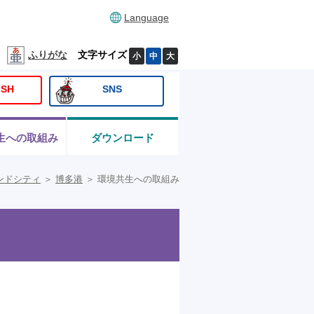
Language
ふりがな
文字サイズ
小
中
大
ISH
SNS
生への取組み
ダウンロード
ンドシティ
＞
博多港
＞
環境共生への取組み