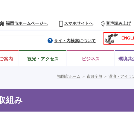
福岡市ホームページへ
スマホサイトへ
音声読み上げ
ENGL
サイト内検索について
ご案内
観光・アクセス
ビジネス
環境共
福岡市ホーム
＞
市政全般
＞
港湾・アイラ
取組み