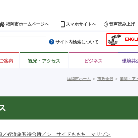
福岡市ホームページへ
スマホサイトへ
音声読み上げ
ENGL
サイト内検索について
ご案内
観光・アクセス
ビジネス
環境共
福岡市ホーム
＞
市政全般
＞
港湾・ア
ス
頭／姪浜旅客待合所／シーサイドももち マリゾン