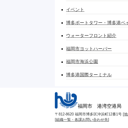
イベント
博多ポートタワー・博多港ベ
ウォーターフロント紹介
福岡市ヨットハーバー
福岡市海浜公園
博多港国際ターミナル
福岡市 港湾空港局
〒812-8620 福岡市博多区沖浜町12番1号 [
地
[
組織一覧・各課お問い合わせ先
]