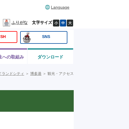
Language
ふりがな
文字サイズ
小
中
大
ISH
SNS
生への取組み
ダウンロード
イランドシティ
＞
博多港
＞
観光・アクセス