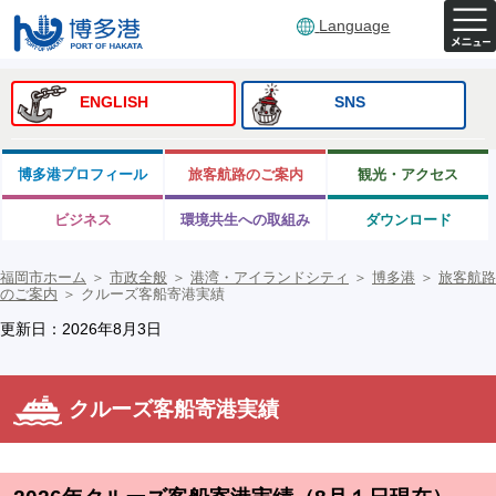
Language
ENGLISH
SNS
博多港プロフィール
旅客航路のご案内
観光・アクセス
ビジネス
環境共生への取組み
ダウンロード
福岡市ホーム
＞
市政全般
＞
港湾・アイランドシティ
＞
博多港
＞
旅客航路
のご案内
＞
クルーズ客船寄港実績
更新日：2026年8月3日
クルーズ客船寄港実績