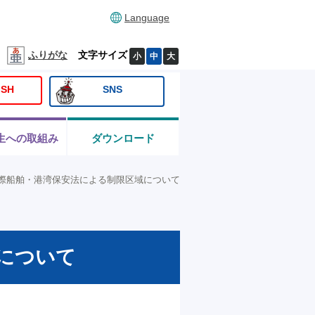
Language
ふりがな
文字サイズ
小
中
大
ISH
SNS
生への取組み
ダウンロード
際船舶・港湾保安法による制限区域について
について