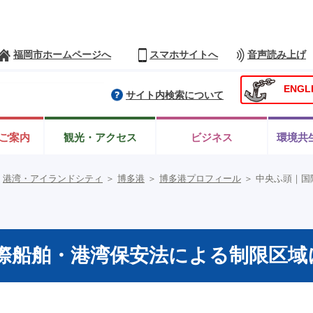
福岡市ホームページへ
スマホサイトへ
音声読み上げ
ENGL
サイト内検索について
ご案内
観光・アクセス
ビジネス
環境共
＞
港湾・アイランドシティ
＞
博多港
＞
博多港プロフィール
＞
中央ふ頭｜国
際船舶・港湾保安法による制限区域