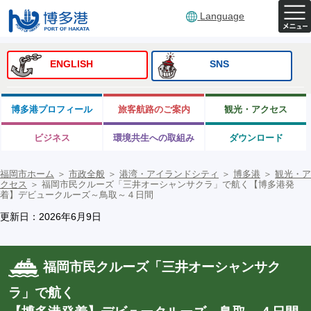
Language
ENGLISH
SNS
博多港プロフィール
旅客航路のご案内
観光・アクセス
ビジネス
環境共生への取組み
ダウンロード
福岡市ホーム
＞
市政全般
＞
港湾・アイランドシティ
＞
博多港
＞
観光・ア
クセス
＞
福岡市民クルーズ「三井オーシャンサクラ」で航く【博多港発
着】デビュークルーズ～鳥取～４日間
更新日：2026年6月9日
福岡市民クルーズ「三井オーシャンサク
ラ」で航く