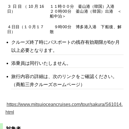
３日目（10月16
１１時００分
釜山港（韓国）入港
日）
２０時00分
釜山港（韓国）出港
＜
船中泊＞
４日目（１０月１７
９時00分
博多港入港
下船後、解
日）
散
クルーズ終了時にパスポートの残存有効期限が6か月
以上必要となります。
添乗員は同行いたしません。
旅行内容の詳細は、次のリンクをご確認ください。
（商船三井クルーズホームページ）
https://www.mitsuioceancruises.com/tour/sakura/S61014.
html
対象者