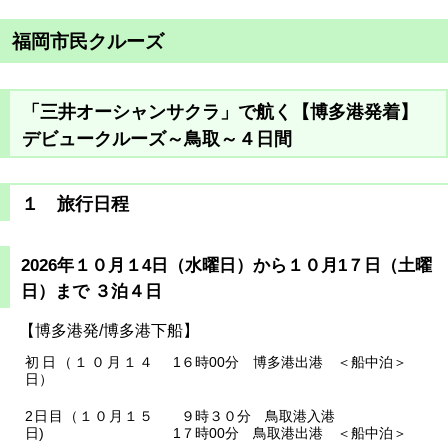
福岡市民クルーズ
「三井オーシャンサクラ」で航く【博多港発着】
デビュー
クルーズ～鳥取～４日間
１ 旅行日程
2026年１０月１4日（水曜日）から１０月1７日（土曜
日）まで ３泊４日
【博多港発/博多港下船】
初日（１０月１４
1６時00分
博多港出港
＜船中泊＞
日）
2日目（１０月１５
９時３０分
鳥取港入港
日)
1７時00分
鳥取港出港
＜船中泊＞