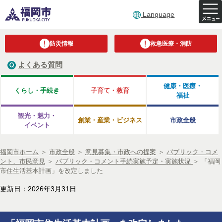
Language
防災情報
救急医療・消防
よくある質問
健康・医療・
くらし・手続き
子育て・教育
福祉
観光・魅力・
創業・産業・ビジネス
市政全般
イベント
福岡市ホーム
＞
市政全般
＞
意見募集・市政への提案
＞
パブリック・コメ
ント、市民意見
＞
パブリック・コメント手続実施予定・実施状況
＞
「福岡
市住生活基本計画」を改定しました
更新日：2026年3月31日