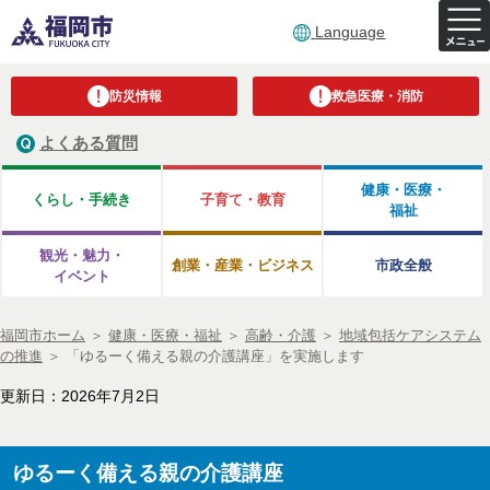
Language
防災情報
救急医療・消防
よくある質問
健康・医療・
くらし・手続き
子育て・教育
福祉
観光・魅力・
創業・産業・ビジネス
市政全般
イベント
福岡市ホーム
＞
健康・医療・福祉
＞
高齢・介護
＞
地域包括ケアシステム
の推進
＞
「ゆるーく備える親の介護講座」を実施します
更新日：2026年7月2日
ゆるーく備える親の介護講座