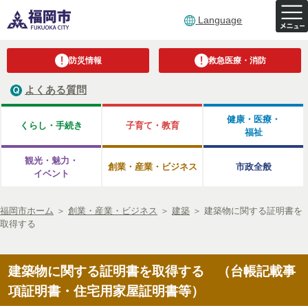
Language
防災情報
救急医療・消防
よくある質問
健康・医療・
くらし・手続き
子育て・教育
福祉
観光・魅力・
創業・産業・ビジネス
市政全般
イベント
福岡市ホーム
＞
創業・産業・ビジネス
＞
建築
＞
建築物に関する証明書を
取得する
建築物に関する証明書を取得する （台帳記載事
項証明書・住宅用家屋証明書等）