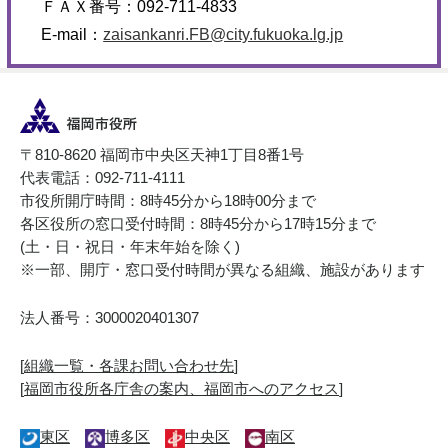
ＦＡＸ番号：
092-711-4833
E-mail：
zaisankanri.FB@city.fukuoka.lg.jp
〒810-8620 福岡市中央区天神1丁目8番1号
代表電話：092-711-4111
市役所開庁時間：8時45分から18時00分まで
各区役所の窓口受付時間：8時45分から17時15分まで
(土・日・祝日・年末年始を除く)
※一部、開庁・窓口受付時間が異なる組織、施設があります
法人番号：3000020401307
[
組織一覧・各課お問い合わせ先
]
[
福岡市役所各庁舎の案内、福岡市へのアクセス
]
東区
博多区
中央区
南区