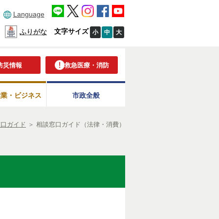
Language
文字サイズ
ふりがな
小
中
大
防災情報
救急医療・消防
産業・ビジネス
市政全般
窓口ガイド
＞
相談窓口ガイド（法律・消費）