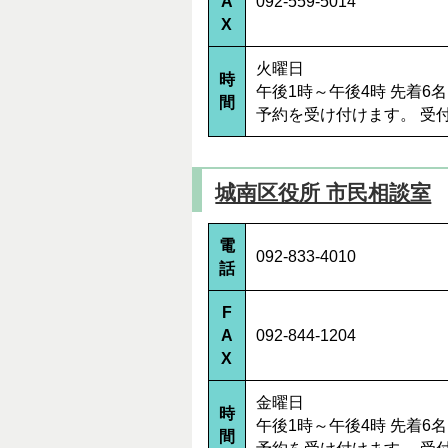
A
092-559-5014
X
火曜日
時
午後1時～午後4時 先着
間
予約を受け付けます。 受
城南区役所 市民相談室
電
092-833-4010
話
F
A
092-844-1204
X
金曜日
時
午後1時～午後4時 先着
間