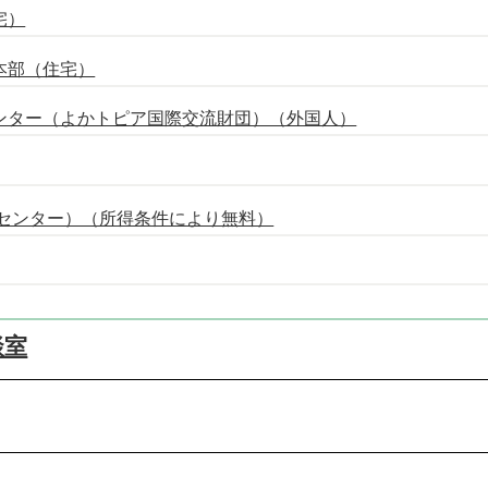
宅）
本部（住宅）
ンター（よかトピア国際交流財団）（外国人）
援センター）（所得条件により無料）
談室