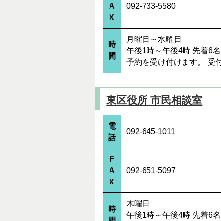
A
092-733-5580
X
月曜日～水曜日
時
午後1時～午後4時 先着
間
予約を受け付けます。 受
東区役所 市民相談室
電
092-645-1011
話
F
A
092-651-5097
X
木曜日
時
午後1時～午後4時 先着
間