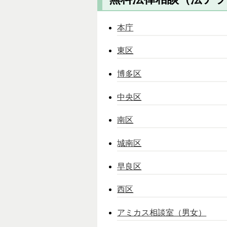
本庁
東区
博多区
中央区
南区
城南区
早良区
西区
アミカス相談室（男女）