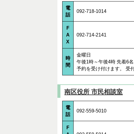
電
092-718-1014
話
F
A
092-714-2141
X
金曜日
時
午後1時～午後4時 先着
間
予約を受け付けます。 受
南区役所 市民相談室
電
092-559-5010
話
F