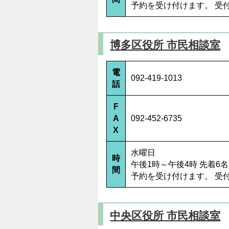
予約を受け付けます。 
博多区役所 市民相談室
電
092-419-1013
話
F
A
092-452-6735
X
水曜日
時
午後1時～午後4時 先着
間
予約を受け付けます。 受
中央区役所 市民相談室