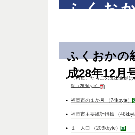
ふくお
報）平成2
ふくおかの
成28年12月
〔特集〕たらこの支出金額は
報 （267kbyte）
福岡市の１か月 （74kbyte）
福岡市主要統計指標 （48kbyt
１．人口 （203kbyte）