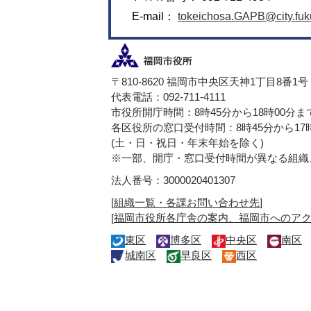
E-mail：
tokeichosa.GAPB@city.fuku
〒810-8620 福岡市中央区天神1丁目8番1号
代表電話：092-711-4111
市役所開庁時間：8時45分から18時00分ま
各区役所の窓口受付時間：8時45分から17
(土・日・祝日・年末年始を除く)
※一部、開庁・窓口受付時間が異なる組織
法人番号：3000020401307
[
組織一覧・各課お問い合わせ先
]
[
福岡市役所各庁舎の案内、福岡市へのア
東区
博多区
中央区
南区
城南区
早良区
西区