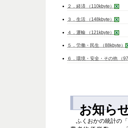
２．経済 （110kbyte）
３．生活 （148kbyte）
４．運輸 （121kbyte）
５．労働・民生 （88kbyte）
６．環境・安全・その他 （97k
お知ら
ふくおかの統計の「