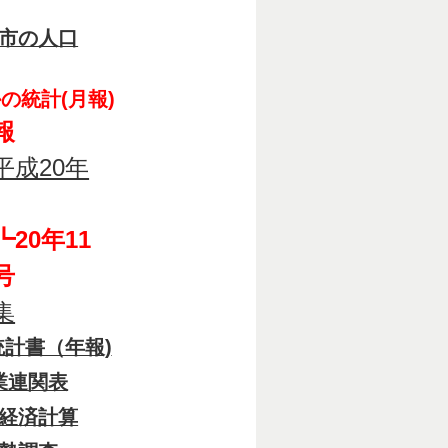
市の人口
の統計(月報)
報
平成20年
20年11
号
集
計書（年報)
業連関表
経済計算