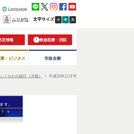
Language
文字サイズ
ふりがな
小
中
大
防災情報
救急医療・消防
産業・ビジネス
市政全般
ふくおかの統計（月報）
＞
平成20年11月号