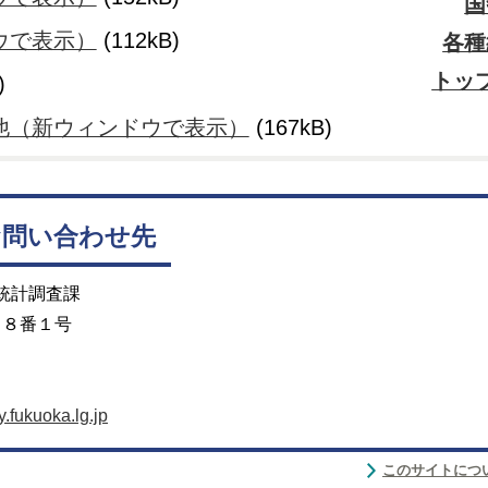
国
ウで表示）
(112kB)
各種
トッ
)
他
（新ウィンドウで表示）
(167kB)
お問い合わせ先
 統計調査課
目８番１号
fukuoka.lg.jp
このサイトにつ