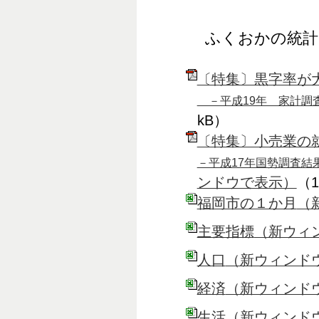
ふくおかの統計
〔特集〕黒字率が
－平成19年 家計調
kB）
〔特集〕小売業の
－平成17年国勢調査結
ンドウで表示）
（1
福岡市の１か月
（
主要指標
（新ウィ
人口
（新ウィンド
経済
（新ウィンド
生活
（新ウィンド