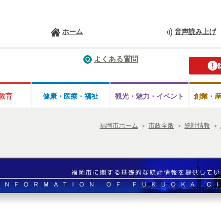
ホーム
音声読み上げ
よくある質問
教育
健康・医療・
福祉
観光・魅力・
イベント
創業・
福岡市ホーム
＞
市政全般
＞
統計情報
＞
計（月報） 平成20年度