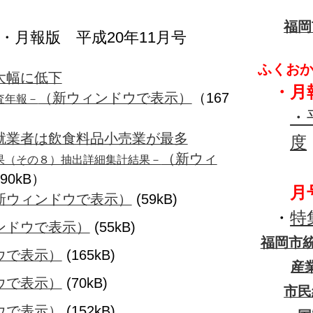
福岡
・月報版 平成20年11月号
ふくおか
大幅に低下
・
月
（新ウィンドウで表示）
（167
査年報－
・
就業者は飲食料品小売業が最多
度
（新ウィ
果（その８）抽出詳細集計結果－
┗
90kB）
月
新ウィンドウで表示）
(59kB)
・
特
ンドウで表示）
(55kB)
福岡市統
ウで表示）
(165kB)
産
ウで表示）
(70kB)
市民
ウで表示）
(152kB)