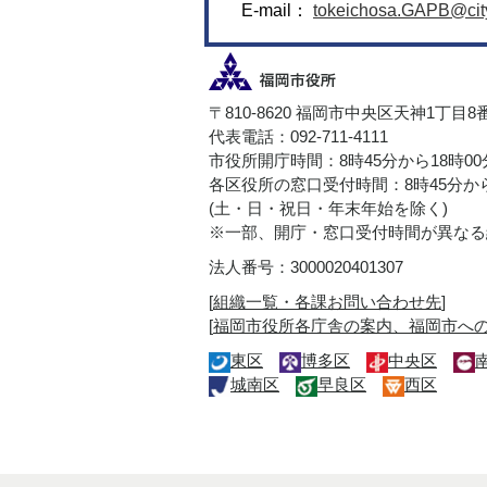
E-mail：
tokeichosa.GAPB@city.
〒810-8620 福岡市中央区天神1丁目8
代表電話：092-711-4111
市役所開庁時間：8時45分から18時0
各区役所の窓口受付時間：8時45分から
(土・日・祝日・年末年始を除く)
※一部、開庁・窓口受付時間が異なる
法人番号：3000020401307
[
組織一覧・各課お問い合わせ先
]
[
福岡市役所各庁舎の案内、福岡市へ
東区
博多区
中央区
城南区
早良区
西区