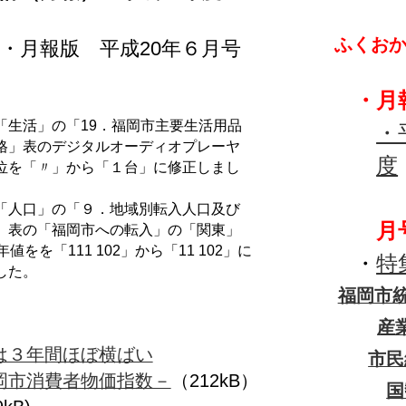
ふくおか
・月報版 平成20年６月号
・
月
「生活」の「19．福岡市主要生活用品
・
格」表のデジタルオーディオプレーヤ
度
位を「〃」から「１台」に修正しまし
┗
「人口」の「９．地域別転入人口及び
月
」表の「福岡市への転入」の「関東」
年値をを「111 102」から「11 102」に
・
特
した。
福岡市統
産
は３年間ほぼ横ばい
市民
岡市消費者物価指数－
（212kB）
国