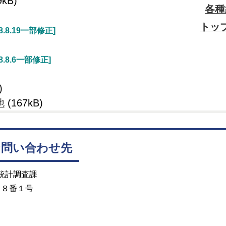
9kB)
各種
トッ
08.8.19一部修正]
08.8.6一部修正]
)
他
(167kB)
お問い合わせ先
 統計調査課
目８番１号