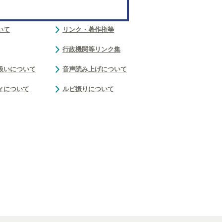
いて
リンク・著作権等
行政機関等リンク集
扱いについて
音声読み上げについて
ィについて
ルビ振りについて