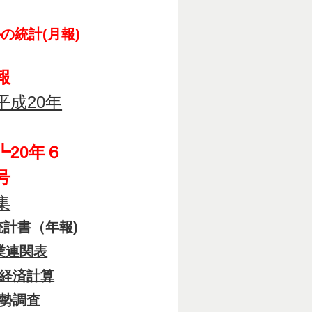
の統計(月報)
報
平成20年
20年６
号
集
計書（年報)
業連関表
経済計算
勢調査