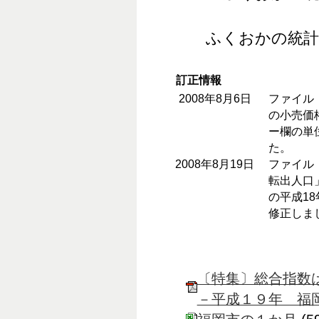
ふくおかの統計
訂正情報
2008年8月6日
ファイル
の小売価
ー欄の単
た。
2008年8月19日
ファイル
転出人口
の平成18
修正しま
〔特集〕総合指数
－平成１９年 福