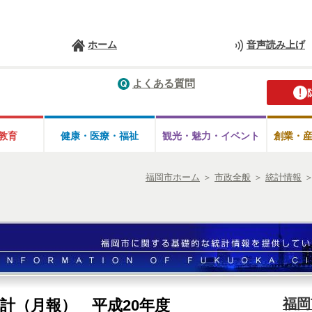
ホーム
音声読み上げ
よくある質問
教育
健康・医療・
福祉
観光・魅力・
イベント
創業・
福岡市ホーム
＞
市政全般
＞
統計情報
福岡
計（月報） 平成20年度