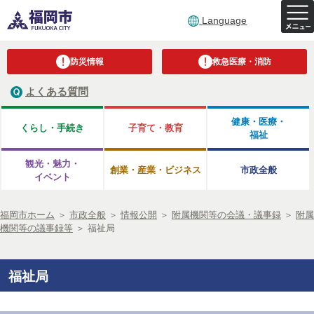
Language
防災情報
救急医療・消防
よくある質問
健康・医療・
くらし・手続き
子育て・教育
福祉
観光・魅力・
創業・産業・ビジネス
市政全般
イベント
福岡市ホーム
＞
市政全般
＞
情報公開
＞
附属機関等の会議・議事録
＞
附属
機関等の議事録等
＞
福祉局
福祉局