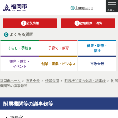
Language
防災情報
救急医療・消防
よくある質問
健康・医療・
くらし・手続き
子育て・教育
福祉
観光・魅力・
創業・産業・ビジネス
市政全般
イベント
福岡市ホーム
＞
市政全般
＞
情報公開
＞
附属機関等の会議・議事録
＞
附属
機関等の議事録等
附属機関等の議事録等
市長室