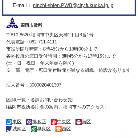
E-mail：
ninchi-shien.PWB@city.fukuoka.lg.jp
〒810-8620 福岡市中央区天神1丁目8番1号
代表電話：092-711-4111
市役所開庁時間：8時45分から18時00分まで
各区役所の窓口受付時間：8時45分から17時15分まで
(土・日・祝日・年末年始を除く)
※一部、開庁・窓口受付時間が異なる組織、施設があります
法人番号：3000020401307
[
組織一覧・各課お問い合わせ先
]
[
福岡市役所各庁舎の案内、福岡市へのアクセス
]
東区
博多区
中央区
南区
城南区
早良区
西区