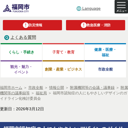
Language
防災情報
救急医療・消防
よくある質問
健康・医療・
くらし・手続き
子育て・教育
福祉
観光・魅力・
創業・産業・ビジネス
市政全般
イベント
福岡市ホーム
＞
市政全般
＞
情報公開
＞
附属機関等の会議・議事録
＞
附属
機関等の議事録等
＞
福祉局
＞
福岡市認知症の人にもやさしいデザインのガ
イドライン化検討委員会
更新日：2026年3月12日