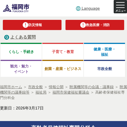
Language
防災情報
救急医療・消防
よくある質問
健康・医療・
くらし・手続き
子育て・教育
福祉
観光・魅力・
創業・産業・ビジネス
市政全般
イベント
福岡市ホーム
＞
市政全般
＞
情報公開
＞
附属機関等の会議・議事録
＞
附属
機関等の議事録等
＞
福祉局
＞
福岡市保健福祉審議会
＞
高齢者保健福祉専
門分科会
更新日：2026年3月17日