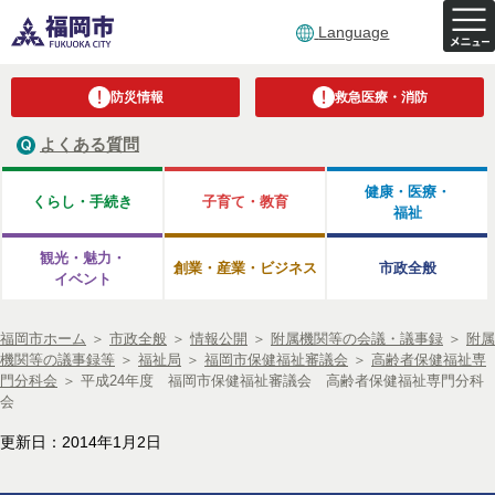
Language
防災情報
救急医療・消防
よくある質問
健康・医療・
くらし・手続き
子育て・教育
福祉
観光・魅力・
創業・産業・ビジネス
市政全般
イベント
福岡市ホーム
＞
市政全般
＞
情報公開
＞
附属機関等の会議・議事録
＞
附属
機関等の議事録等
＞
福祉局
＞
福岡市保健福祉審議会
＞
高齢者保健福祉専
門分科会
＞
平成24年度 福岡市保健福祉審議会 高齢者保健福祉専門分科
会
更新日：2014年1月2日