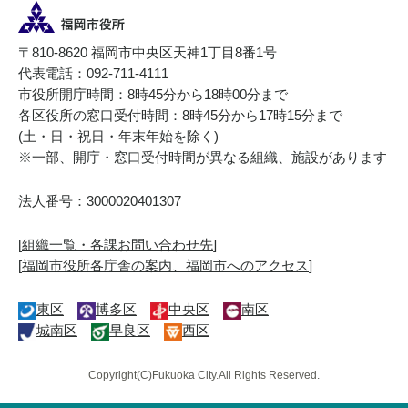
〒810-8620 福岡市中央区天神1丁目8番1号
代表電話：092-711-4111
市役所開庁時間：8時45分から18時00分まで
各区役所の窓口受付時間：8時45分から17時15分まで
(土・日・祝日・年末年始を除く)
※一部、開庁・窓口受付時間が異なる組織、施設があります
法人番号：3000020401307
[
組織一覧・各課お問い合わせ先
]
[
福岡市役所各庁舎の案内、福岡市へのアクセス
]
東区
博多区
中央区
南区
城南区
早良区
西区
Copyright(C)Fukuoka City.All Rights Reserved.