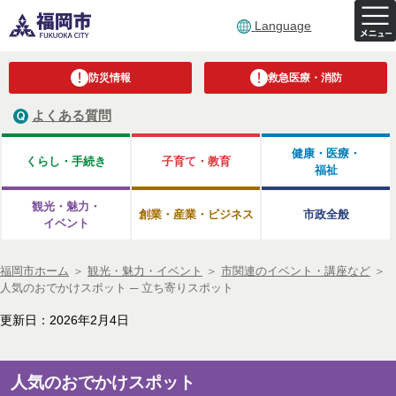
Language
防災情報
救急医療・消防
よくある質問
健康・医療・
くらし・手続き
子育て・教育
福祉
観光・魅力・
創業・産業・ビジネス
市政全般
イベント
福岡市ホーム
＞
観光・魅力・イベント
＞
市関連のイベント・講座など
＞
人気のおでかけスポット ─ 立ち寄りスポット
更新日：2026年2月4日
人気のおでかけスポット