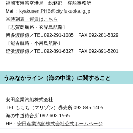
福岡市港湾空港局 総務部 客船事務所
Mail：
kyakusen.PHB@city.fukuoka.lg.jp
※
時刻表・運賃はこちら
〔志賀島航路・玄界島航路〕
博多渡船係／TEL 092-291-1085 FAX 092-281-5329
〔能古航路・小呂島航路〕
姪浜渡船係／TEL 092-891-6327 FAX 092-891-5201
うみなかライン（海の中道）に関すること
安田産業汽船株式会社
TEL ももち（マリゾン）券売所 092-845-1405
海の中道待合所 092-603-1565
HP：
安田産業汽船株式会社公式ホームページ