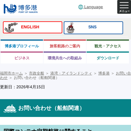
Language
ENGLISH
SNS
博多港プロフィール
旅客航路のご案内
観光・アクセス
ビジネス
環境共生への取組み
ダウンロード
福岡市ホーム
＞
市政全般
＞
港湾・アイランドシティ
＞
博多港
＞
お問い合
わせ
＞
お問い合わせ（船舶関連）
更新日：2026年4月15日
お問い合わせ（船舶関連）