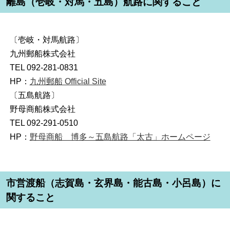
離島（壱岐・対馬・五島）航路に関すること
〔壱岐・対馬航路〕
九州郵船株式会社
TEL 092-281-0831
HP：
九州郵船 Official Site
〔五島航路〕
野母商船株式会社
TEL 092-291-0510
HP：
野母商船 博多～五島航路「太古」ホームページ
市営渡船（志賀島・玄界島・能古島・小呂島）に
関すること