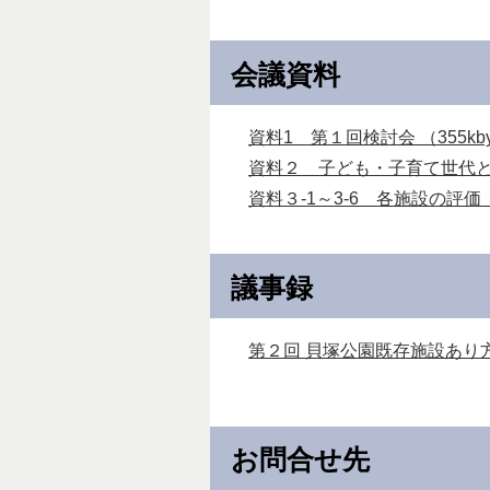
会議資料
資料1 第１回検討会 （355kby
資料２ 子ども・子育て世代との意
資料３-1～3-6 各施設の評価（案
議事録
第２回 貝塚公園既存施設あり方検討
お問合せ先