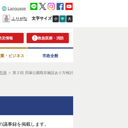
Language
文字サイズ
ふりがな
小
中
大
防災情報
救急医療・消防
産業・ビジネス
市政全般
市局
＞
第２回 貝塚公園既存施設あり方検討
その議事録を掲載します。