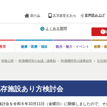
ホーム
スマホサイトへ
音声読み上げ
よくある質問
教育
健康・医療・
福祉
観光・魅力・
イベント
創業・
＞
情報公開
＞
附属機関等の会議・議事録
＞
附属機関等の議事録等
＞
住宅都
既存施設あり方検討会
検討会を令和６年10月11日（金曜日）に開催しましたので、