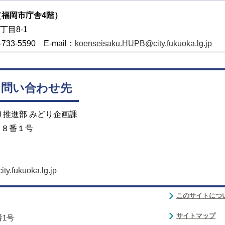
福岡市庁舎4階）
丁目8-1
733-5590 E-mail：
koenseisaku.HUPB@city.fukuoka.lg.jp
お問い合わせ先
り推進部 みどり企画課
目８番１号
y.fukuoka.lg.jp
このサイトにつ
サイトマップ
番1号