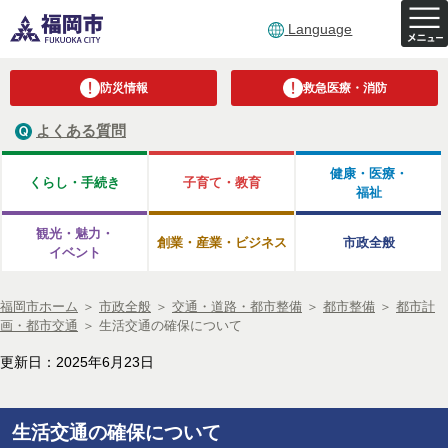
Language
防災情報
救急医療・消防
よくある質問
健康・医療・
くらし・手続き
子育て・教育
福祉
観光・魅力・
創業・産業・ビジネス
市政全般
イベント
福岡市ホーム
＞
市政全般
＞
交通・道路・都市整備
＞
都市整備
＞
都市計
画・都市交通
＞
生活交通の確保について
更新日：2025年6月23日
生活交通の確保について