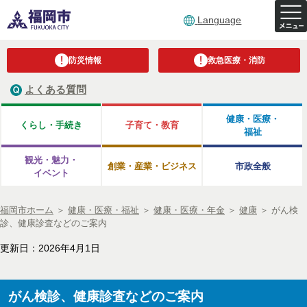
Language
防災情報
救急医療・消防
よくある質問
健康・医療・
くらし・手続き
子育て・教育
福祉
観光・魅力・
創業・産業・ビジネス
市政全般
イベント
福岡市ホーム
＞
健康・医療・福祉
＞
健康・医療・年金
＞
健康
＞
がん検
診、健康診査などのご案内
更新日：2026年4月1日
がん検診、健康診査などのご案内