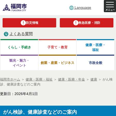
Language
防災情報
救急医療・消防
よくある質問
健康・医療・
くらし・手続き
子育て・教育
福祉
観光・魅力・
創業・産業・ビジネス
市政全般
イベント
福岡市ホーム
＞
健康・医療・福祉
＞
健康・医療・年金
＞
健康
＞
がん検
診、健康診査などのご案内
更新日：2026年4月1日
がん検診、健康診査などのご案内