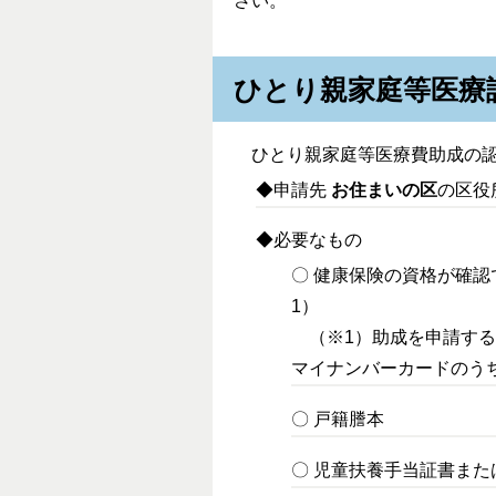
さい。
ひとり親家庭等医療
ひとり親家庭等医療費助成の認
◆申請先
お住まいの区
の区役
◆必要なもの
〇 健康保険の資格が確
1）
（※1）助成を申請する
マイナンバーカードのう
〇 戸籍謄本
〇 児童扶養手当証書また