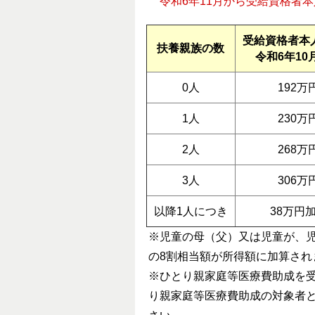
令和6年11月から受給資格者
受給資格者本
扶養親族の数
令和6年10
0人
192万
1人
230万
2人
268万
3人
306万
以降1人につき
38万円
※児童の母（父）又は児童が、
の8割相当額が所得額に加算され
※ひとり親家庭等医療費助成を
り親家庭等医療費助成の対象者