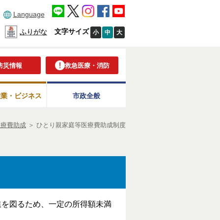
Language
文字サイズ
ふりがな
小
中
大
防災情報
救急医療・消防
産業・ビジネス
市政全般
医療費助成
＞
ひとり親家庭等医療費助成制度
進を図るため、一定の所得額未満