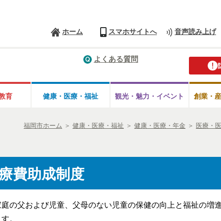
ホーム
スマホサイトへ
音声読み上げ
よくある質問
教育
健康・医療・
福祉
観光・魅力・
イベント
創業・
福岡市ホーム
＞
健康・医療・福祉
＞
健康・医療・年金
＞
医療・
療費助成制度
家庭の父および児童、父母のない児童の保健の向上と福祉の増
ます。