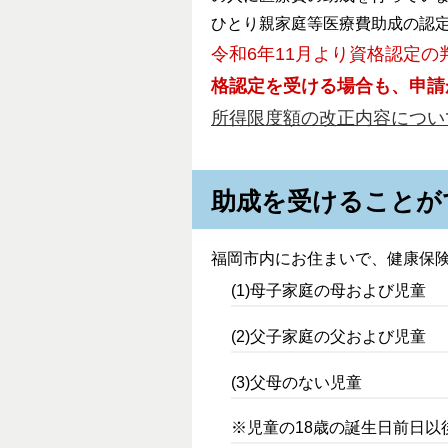
ひとり親家庭等医療費助成の認
令和6年11月より資格認定
格認定を受ける場合も、申請
所得限度額の改正内容につい
助成を受けることが
福岡市内にお住まいで、健康保
(1)母子家庭の母および児童
(2)父子家庭の父および児童
(3)父母のない児童
※児童の18歳の誕生日前日以