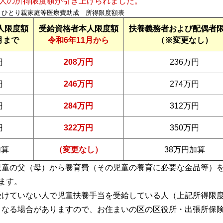
本人の所得限度額が引き上げられました。
ひとり親家庭等医療費助成 所得限度額表
人限度額
受給資格者本人限度額
扶養義務者および配偶者
月まで
令和6年11月から
（※変更なし）
円
208万円
236万円
円
246万円
274万円
円
284万円
312万円
円
322万円
350万円
加算
（変更なし）
38万円加算
児童の父（母）から養育費（その児童の養育に必要な金品等）
ます。
受けていない人で児童扶養手当を受給している人
（上記所得限
となる場合がありますので、
お住まいの区の区役所・出張所保