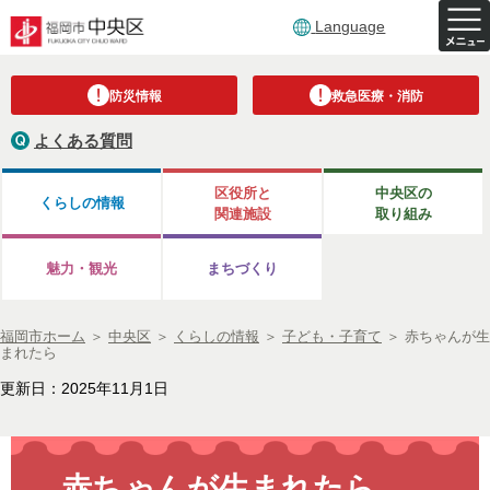
Language
防災情報
救急医療・消防
よくある質問
区役所と
中央区の
くらしの情報
関連施設
取り組み
魅力・観光
まちづくり
福岡市ホーム
＞
中央区
＞
くらしの情報
＞
子ども・子育て
＞
赤ちゃんが生
まれたら
更新日：2025年11月1日
赤ちゃんが生まれたら