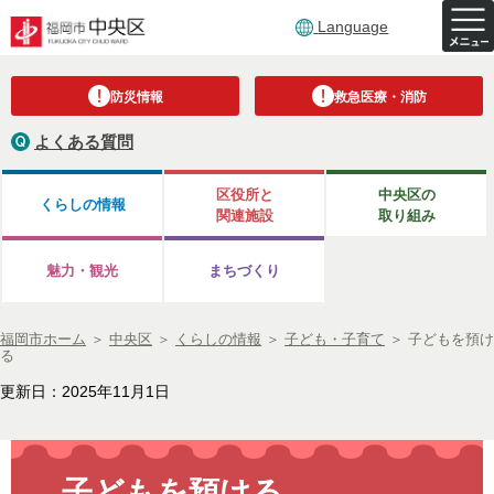
Language
防災情報
救急医療・消防
よくある質問
区役所と
中央区の
くらしの情報
関連施設
取り組み
魅力・観光
まちづくり
福岡市ホーム
＞
中央区
＞
くらしの情報
＞
子ども・子育て
＞
子どもを預け
る
更新日：2025年11月1日
子どもを預ける