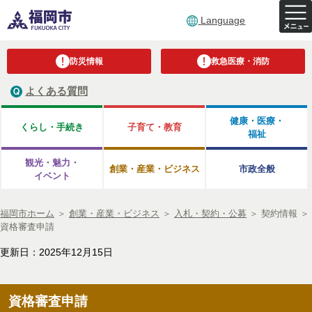
Language
防災情報
救急医療・消防
よくある質問
健康・医療・
くらし・手続き
子育て・教育
福祉
観光・魅力・
創業・産業・ビジネス
市政全般
イベント
福岡市ホーム
＞
創業・産業・ビジネス
＞
入札・契約・公募
＞
契約情報
＞
資格審査申請
更新日：2025年12月15日
資格審査申請