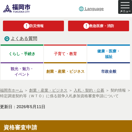
Language
防災情報
救急医療・消防
よくある質問
健康・医療・
くらし・手続き
子育て・教育
福祉
観光・魅力・
創業・産業・ビジネス
市政全般
イベント
福岡市ホーム
＞
創業・産業・ビジネス
＞
入札・契約・公募
＞
契約情報
＞
特定調達契約等（ＷＴＯ）に係る競争入札参加資格審査申請について
更新日：2026年5月11日
資格審査申請