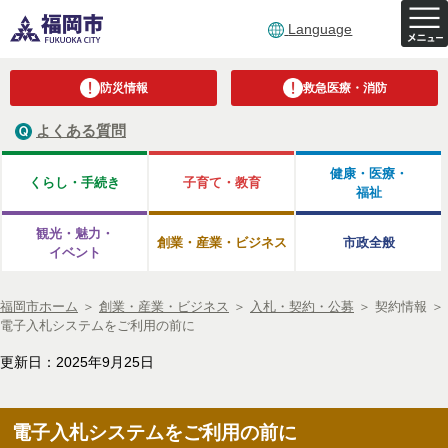
Language
防災情報
救急医療・消防
よくある質問
健康・医療・
くらし・手続き
子育て・教育
福祉
観光・魅力・
創業・産業・ビジネス
市政全般
イベント
福岡市ホーム
＞
創業・産業・ビジネス
＞
入札・契約・公募
＞
契約情報
＞
電子入札システムをご利用の前に
更新日：2025年9月25日
電子入札システムをご利用の前に