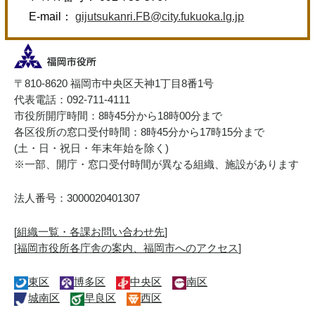
E-mail：
gijutsukanri.FB@city.fukuoka.lg.jp
〒810-8620 福岡市中央区天神1丁目8番1号
代表電話：092-711-4111
市役所開庁時間：8時45分から18時00分まで
各区役所の窓口受付時間：8時45分から17時15分まで
(土・日・祝日・年末年始を除く)
※一部、開庁・窓口受付時間が異なる組織、施設があります
法人番号：3000020401307
[
組織一覧・各課お問い合わせ先
]
[
福岡市役所各庁舎の案内、福岡市へのアクセス
]
東区
博多区
中央区
南区
城南区
早良区
西区