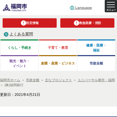
Language
防災情報
救急医療・消防
よくある質問
健康・医療・
くらし・手続き
子育て・教育
福祉
観光・魅力・
創業・産業・ビジネス
市政全般
イベント
福岡市ホーム
＞
市政全般
＞
主なプロジェクト
＞
ユニバーサル都市・福岡
＞
(株)福岡銀行
更新日：2021年4月21日