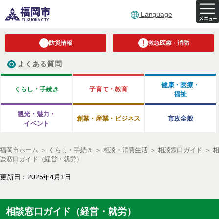
Language
防災情報
救急医療・消防
よくある質問
健康・医療・
くらし・手続き
子育て・教育
福祉
観光・魅力・
創業・産業・ビジネス
市政全般
イベント
福岡市ホーム
＞
くらし・手続き
＞
相談・消費生活
＞
相談窓口ガイド
＞
相
談窓口ガイド（経営・就労）
更新日：2025年4月1日
相談窓口ガイド（経営・就労）