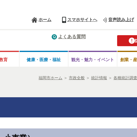
ホーム
スマホサイトへ
音声読み上げ
よくある質問
教育
健康・医療・
福祉
観光・魅力・
イベント
創業・
福岡市ホーム
＞
市政全般
＞
統計情報
＞
各種統計調