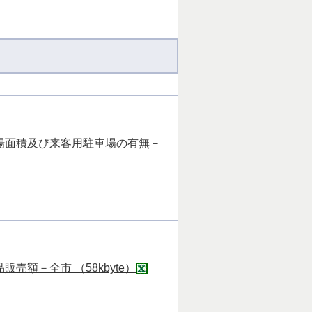
場面積及び来客用駐車場の有無－
額－全市 （58kbyte）