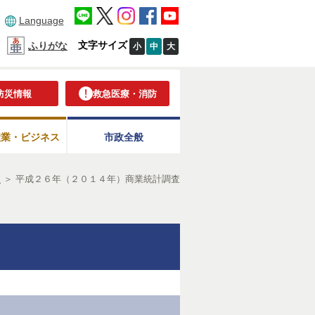
Language
文字サイズ
ふりがな
小
中
大
防災情報
救急医療・消防
産業・ビジネス
市政全般
査
＞
平成２６年（２０１４年）商業統計調査