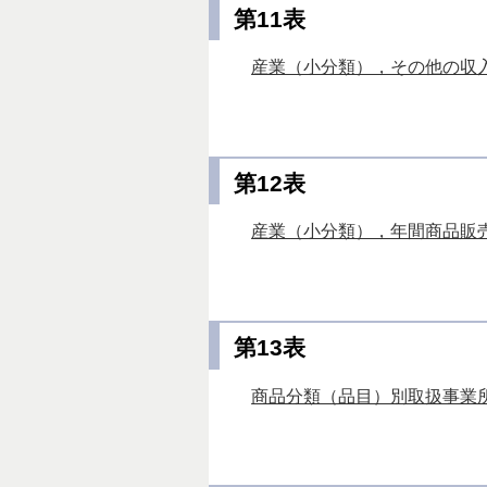
第11表
産業（小分類），その他の収入額
第12表
産業（小分類），年間商品販売額
第13表
商品分類（品目）別取扱事業所数