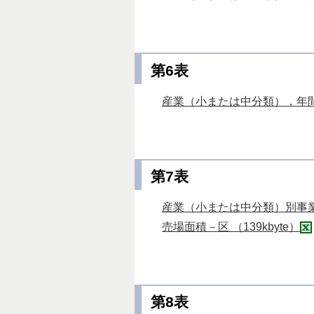
第6表
産業（小または中分類），年間
第7表
産業（小または中分類）別事
売場面積－区 （139kbyte）
第8表