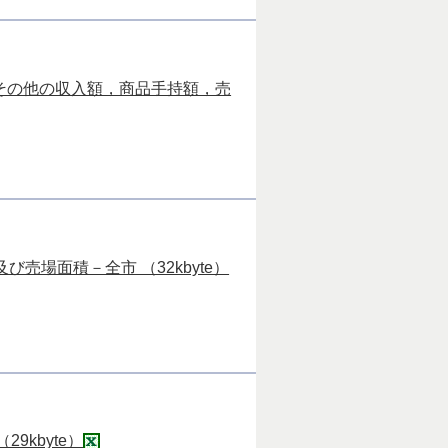
その他の収入額，商品手持額，売
場面積－全市 （32kbyte）
kbyte）