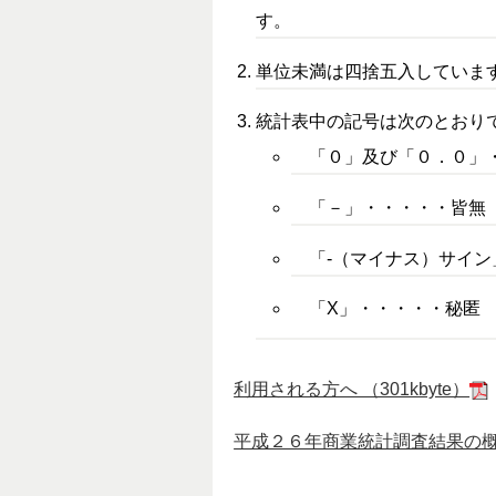
す。
単位未満は四捨五入していま
統計表中の記号は次のとお
「０」及び「０．０」
「－」・・・・・皆
「‐（マイナス）サイン
「X」・・・・・秘匿
利用される方へ （301kbyte）
平成２６年商業統計調査結果の概要 