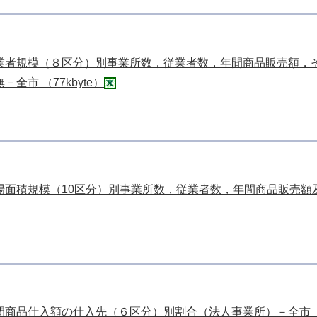
業者規模（８区分）別事業所数，従業者数，年間商品販売額，
市 （77kbyte）
面積規模（10区分）別事業所数，従業者数，年間商品販売額及び売
商品仕入額の仕入先（６区分）別割合（法人事業所）－全市 （29