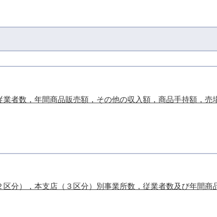
従業者数，年間商品販売額，その他の収入額，商品手持額，売
区分），本支店（３区分）別事業所数，従業者数及び年間商品販売