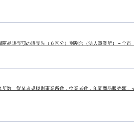
商品販売額の販売先（６区分）別割合（法人事業所）－全市 （29
業所数，従業者規模別事業所数，従業者数，年間商品販売額，