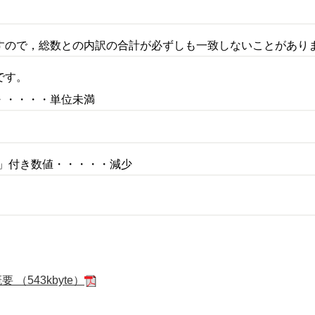
すので，総数との内訳の合計が必ずしも一致しないことがあり
りです。
・・・・・単位未満
無
」付き数値・・・・・減少
（543kbyte）