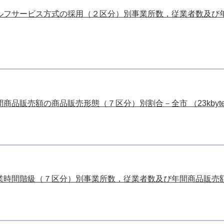
ルフサービス方式の採用（２区分）別事業所数，従業者数及び
商品販売額の商品販売形態（７区分）別割合－全市 （23kbyt
時間階級（７区分）別事業所数，従業者数及び年間商品販売額－全