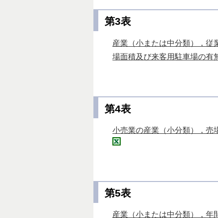
第3表
産業（小または中分類），従
場面積及び来客用駐車場の有無－全
第4表
小売業の産業（小分類），売場
第5表
産業（小または中分類），年間